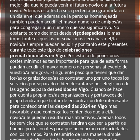
mejor dia que le pueda venir al futuro novio o a la futura
novia. Ademas esta fecha sera perfecta programarla en
un dia en el que ademas de la persona homenajeada
tambien puedan acudir el mayor numero de amigos/as
para congregar a un numero que sea significativo. No
obstante como decimos desde
vigodespedidas
lo mas
importante es que las personas mas cercanas a el/la
novio/a siempre puedan acudir y por tanto este presentes
durante todo este tipo de
celebraciones
prematrimoniales en Vigo
. Por esto lo de poner unos
costes minimos es tan importante para que de esta forma
puedan acudir el mayor numero de personas al evento de
vuestro/a amigo/a. El siguiente paso que tienen que dar
los/as organizadores/as es contratar uno por uno todos los
servicios por separado o bien decantarse por elegir una de
las
agencias para despedidas en Vigo
. Cuando se hace
por cuenta propia los/as organizadores y portavoces del
grupo tendran que tratar de encontrar un lote interesante
para confeccionar las
despedidas 2024 en Vigo
mas
favorable y que contenga los contenidos que a el/la
novio/a le puedan resultar mas atractivos. Ademas todos
los servicios que se contraten tendran que ser a partir de
buenos profesionales para que no ocurran contrariedades
con los mismos. Para resumirlo de una manera simple