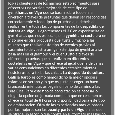
los/as clientes/as de los mismos establecimientos para
ofreceros una version mejorada de este tipo de
gymkhanas en Vigo
que se basan sobre todo en la
diversion a traves de preguntas que deben ser respondidas
correctamente y todo tipo de pruebas que debeis de
realizar entre todas las componentes de la
despedida de
soltera en Vigo
. Luego tenemos el 3.0 en experiencias de
gymkhanas que nos es otra que la
gymkhana coctelera en
Vigo
que es otra propuesta que gusta y mucho a las
mujeres que realizan este tipo de eventos previos al
casamiento de vuestra amiga. Este tipo de gymkhana se
basa mas en el glamour y el buen gusto a traves de
diferentes pruebas que se realizan en diferentes
coctelerias en Vigo
y que ofrece al igual que la de cañas
varias consumiciones en diferentes establecimientos
hosteleros para todas las chicas. La
despedida de soltera
Galicia barco
es como hemos dicho la mejor opcion si
estamos en verano y lo que os gusta es coger un buen
bronceado mientras os pegais un baño de camino a las
Islas Cies. Para este tipo de contratacion es necesario
elegir la opcion de jornada completa que en resumen os
ofrece un total de 8 horas de disponibilidad para este tipo
de embarcacion. Otra de las experiencias mas valoradas
por las mujeres son las
beauty party en Vigo
en las que
se ofrece un servicio que consta en su formato mas basico