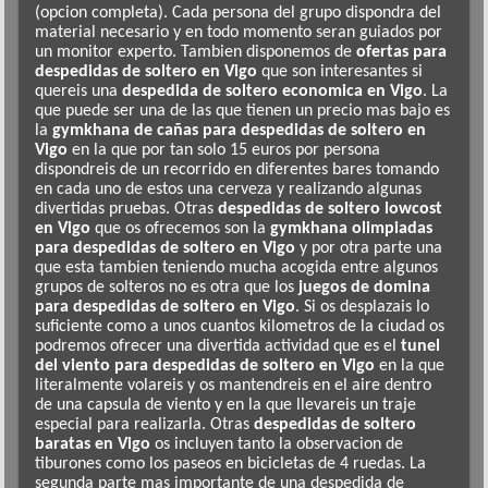
(opcion completa). Cada persona del grupo dispondra del
material necesario y en todo momento seran guiados por
un monitor experto. Tambien disponemos de
ofertas para
despedidas de soltero en Vigo
que son interesantes si
quereis una
despedida de soltero economica en Vigo
. La
que puede ser una de las que tienen un precio mas bajo es
la
gymkhana de cañas para despedidas de soltero en
Vigo
en la que por tan solo 15 euros por persona
dispondreis de un recorrido en diferentes bares tomando
en cada uno de estos una cerveza y realizando algunas
divertidas pruebas. Otras
despedidas de soltero lowcost
en Vigo
que os ofrecemos son la
gymkhana olimpiadas
para despedidas de soltero en Vigo
y por otra parte una
que esta tambien teniendo mucha acogida entre algunos
grupos de solteros no es otra que los
juegos de domina
para despedidas de soltero en Vigo
. Si os desplazais lo
suficiente como a unos cuantos kilometros de la ciudad os
podremos ofrecer una divertida actividad que es el
tunel
del viento para despedidas de soltero en Vigo
en la que
literalmente volareis y os mantendreis en el aire dentro
de una capsula de viento y en la que llevareis un traje
especial para realizarla. Otras
despedidas de soltero
baratas en Vigo
os incluyen tanto la observacion de
tiburones como los paseos en bicicletas de 4 ruedas. La
segunda parte mas importante de una despedida de