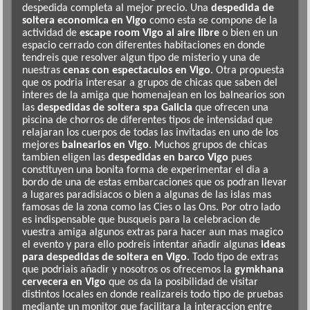
despedida completa al mejor precio. Una
despedida de
soltera economica en Vigo
como esta se compone de la
actividad de
escape room Vigo al aire libre
o bien en un
espacio cerrado con diferentes habitaciones en donde
tendreis que resolver algun tipo de misterio y una de
nuestras
cenas con espectaculos en Vigo
. Otra propuesta
que os podria interesar a grupos de chicas que saben del
interes de la amiga que homenajean en los balnearios son
las
despedidas de soltera spa Galicia
que ofrecen una
piscina de chorros de diferentes tipos de intensidad que
relajaran los cuerpos de todas las invitadas en uno de los
mejores
balnearios en Vigo
. Muchos grupos de chicas
tambien eligen las
despedidas en barco Vigo
pues
constituyen una bonita forma de experimentar el dia a
bordo de una de estas embarcaciones que os podran llevar
a lugares paradisiacos o bien a algunas de las islas mas
famosas de la zona como las Cies o las Ons. Por otro lado
es indispensable que busqueis para la celebracion de
vuestra amiga algunos extras para hacer aun mas magico
el evento y para ello podreis intentar añadir algunas
ideas
para despedidas de soltera en Vigo
. Todo tipo de extras
que podriais añadir y nosotros os ofrecemos la
gymkhana
cervecera en Vigo
que os da la posibilidad de visitar
distintos locales en donde realizareis todo tipo de pruebas
mediante un monitor que facilitara la interaccion entre