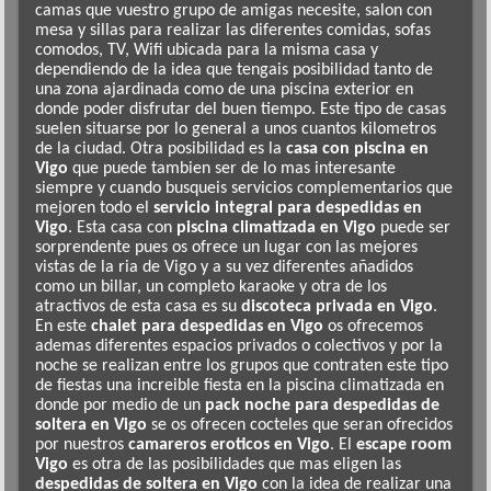
camas que vuestro grupo de amigas necesite, salon con
mesa y sillas para realizar las diferentes comidas, sofas
comodos, TV, Wifi ubicada para la misma casa y
dependiendo de la idea que tengais posibilidad tanto de
una zona ajardinada como de una piscina exterior en
donde poder disfrutar del buen tiempo. Este tipo de casas
suelen situarse por lo general a unos cuantos kilometros
de la ciudad. Otra posibilidad es la
casa con piscina en
Vigo
que puede tambien ser de lo mas interesante
siempre y cuando busqueis servicios complementarios que
mejoren todo el
servicio integral para despedidas en
Vigo
. Esta casa con
piscina climatizada en Vigo
puede ser
sorprendente pues os ofrece un lugar con las mejores
vistas de la ria de Vigo y a su vez diferentes añadidos
como un billar, un completo karaoke y otra de los
atractivos de esta casa es su
discoteca privada en Vigo
.
En este
chalet para despedidas en Vigo
os ofrecemos
ademas diferentes espacios privados o colectivos y por la
noche se realizan entre los grupos que contraten este tipo
de fiestas una increible fiesta en la piscina climatizada en
donde por medio de un
pack noche para despedidas de
soltera en Vigo
se os ofrecen cocteles que seran ofrecidos
por nuestros
camareros eroticos en Vigo
. El
escape room
Vigo
es otra de las posibilidades que mas eligen las
despedidas de soltera en Vigo
con la idea de realizar una