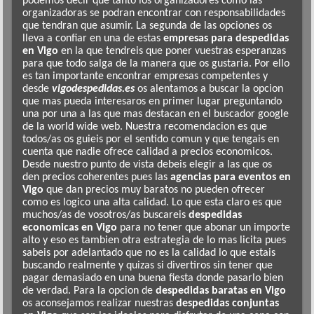
podemos decir que tanto los organizadores como las
organizadoras se podran encontrar con responsabilidades
que tendran que asumir. La segunda de las opciones os
lleva a confiar en una de estas
empresas para despedidas
en Vigo
en la que tendreis que poner vuestras esperanzas
para que todo salga de la manera que os gustaria. Por ello
es tan importante encontrar empresas competentes y
desde
vigodespedidas.es
os alentamos a buscar la opcion
que mas pueda interesaros en primer lugar preguntando
una por una a las que mas destacan en el buscador google
de la world wide web. Nuestra recomendacion es que
todos/as os guieis por el sentido comun y que tengais en
cuenta que nadie ofrece calidad a precios economicos.
Desde nuestro punto de vista debeis elegir a las que os
den precios coherentes pues las
agencias para eventos en
Vigo
que dan precios muy baratos no pueden ofrecer
como es logico una alta calidad. Lo que esta claro es que
muchos/as de vosotros/as buscareis
despedidas
economicas en Vigo
para no tener que abonar un importe
alto y eso es tambien otra estrategia de lo mas licita pues
sabeis por adelantado que no es la calidad lo que estais
buscando realmente y quizas si divertiros sin tener que
pagar demasiado en una buena fiesta donde pasarlo bien
de verdad. Para la opcion de
despedidas baratas en Vigo
os aconsejamos realizar nuestras
despedidas conjuntas