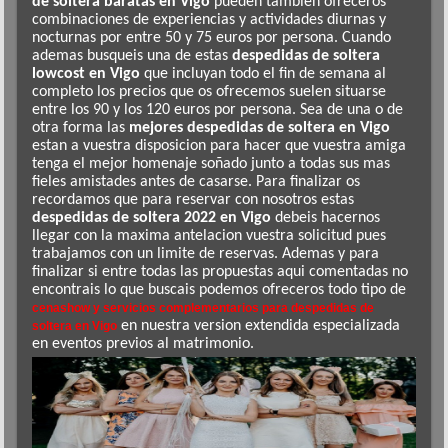
de soltera baratas en Vigo
pueden tambien ofreceros
combinaciones de experiencias y actividades diurnas y
nocturnas por entre 50 y 75 euros por persona. Cuando
ademas busqueis una de estas
despedidas de soltera
lowcost en Vigo
que incluyan todo el fin de semana al
completo los precios que os ofrecemos suelen situarse
entre los 90 y los 120 euros por persona. Sea de una o de
otra forma las
mejores despedidas de soltera en Vigo
estan a vuestra disposicion para hacer que vuestra amiga
tenga el mejor homenaje soñado junto a todas sus mas
fieles amistades antes de casarse. Para finalizar os
recordamos que para reservar con nosotros estas
despedidas de soltera 2022 en Vigo
debeis hacernos
llegar con la maxima antelacion vuestra solicitud pues
trabajamos con un limite de reservas. Ademas y para
finalizar si entre todas las propuestas aqui comentadas no
encontrais lo que buscais podemos ofreceros todo tipo de
cenashow y servicios complementarios para despedidas de
en nuestra version extendida especializada
soltera en Vigo
en eventos previos al matrimonio.