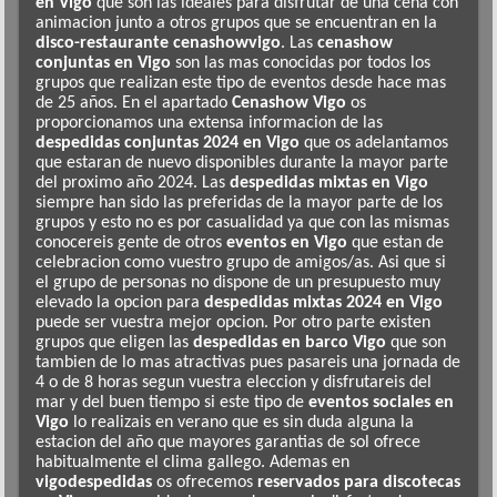
en Vigo
que son las ideales para disfrutar de una cena con
animacion junto a otros grupos que se encuentran en la
disco-restaurante cenashowvigo
. Las
cenashow
conjuntas en Vigo
son las mas conocidas por todos los
grupos que realizan este tipo de eventos desde hace mas
de 25 años. En el apartado
Cenashow Vigo
os
proporcionamos una extensa informacion de las
despedidas conjuntas 2024 en Vigo
que os adelantamos
que estaran de nuevo disponibles durante la mayor parte
del proximo año 2024. Las
despedidas mixtas en Vigo
siempre han sido las preferidas de la mayor parte de los
grupos y esto no es por casualidad ya que con las mismas
conocereis gente de otros
eventos en Vigo
que estan de
celebracion como vuestro grupo de amigos/as. Asi que si
el grupo de personas no dispone de un presupuesto muy
elevado la opcion para
despedidas mixtas 2024 en Vigo
puede ser vuestra mejor opcion. Por otro parte existen
grupos que eligen las
despedidas en barco Vigo
que son
tambien de lo mas atractivas pues pasareis una jornada de
4 o de 8 horas segun vuestra eleccion y disfrutareis del
mar y del buen tiempo si este tipo de
eventos sociales en
Vigo
lo realizais en verano que es sin duda alguna la
estacion del año que mayores garantias de sol ofrece
habitualmente el clima gallego. Ademas en
vigodespedidas
os ofrecemos
reservados para discotecas