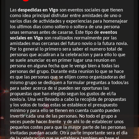
Las
despedidas en Vigo
son eventos sociales que tienen
como idea principal disfrutar entre amistades de uno o
varios dias de actividades y experiencias para homenajear
los ultimos dias como soltero o soltera de una persona
unas semanas antes de casarse. Este tipo de
eventos
sociales en Vigo
son realizados normalmente por las
amistades mas cercanas del futuro novio o la futura novia.
Por lo general lo primero sera saber el numero total de
personas que acudiran a la celebracion y para ello lo que
se suele anunciar es en primer lugar una reunion en
persona en alguna fecha que le venga bien a todas las
personas del grupo. Durante esta reunion lo que se hace
es que las personas que se elijen como organizadoras del
mismo grupo se dediquen a formular preguntas a todos/as
para saber acerca de si pueden ser oportunas las
propuestas que han elegido segun los gustos de el/la
novio/a. Una vez llevado a cabo la recojida de propuestas
y los votos de todas estas se establece el presupuesto
minimo y para ello se tienen en cuenta cuanto pueden
invertir cada una de las personas. No todo el grupo a
veces puede hacer frente y de ahi lo de establecer unos
pequeños costes para que la mayor parte de las personas
invitadas puedan acudir. Otra parte importante sera el dia
de la celebracion que se establece tambien en base al