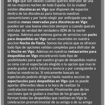
en Vigo
que son ideales cuando quereis disfrutar de una
de las mejores noches de toda España. En la ciudad
existen
discotecas en Vigo
que disponen de espacios
dentro de las discotecas para tomaros vuestras
consumiciones y por tanto elegir por anticipado una de
nuestras
mesas reservadas para discotecas en Vigo
pueden ser una buena eleccion siempre y cuando querais
disfrutar de verdad del verdadero ADN de la noche
viguesa. Ademas una extensa gama de servicios con
packs
para despedidas en Vigo
seran resumidos en nuestra
seccion
Noche de Fiesta
. Somos los unicos que os ofrecen
todo tipo de opciones validas completas para disfrutar de
la
Noche en Vigo
. Ademas en nuestros
restaurantes para
despedidas en Vigo
encontrareis todo tipo de
posibilidades para que vuestro grupo de despedida realice
su cena con el espectaculo elegido o la opcion que mas le
pueda gustar a el/la futuro/a novio/a y por consiguiente a
todos/as vosotros/as. Si unicamente buscais un
espectaculo podreis dirigiros hasta nuestra seccion de
espectaculos para despedidas en Vigo
que os puede
aportar diferentes ideas a la hora de realizar la
contratacion mas conveniente. Finalmente una de las
secciones que le gustan a muchos de los grupos que
forman todas las despedidas que realizan en Vigo la
celebracion prematrimonial de su amigo o de su amiga