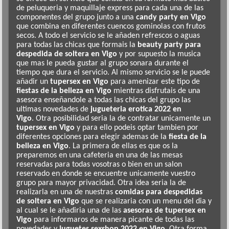
de peluqueria y maquillaje express para cada una de las
componentes del grupo junto a una
candy party en Vigo
que combina en diferentes cuencos gominolas con frutos
secos. A todo el servicio se le añaden refrescos o aguas
para todas las chicas que formais la
beauty party para
despedida de soltera en Vigo
y por supuesto la musica
que mas le pueda gustar al grupo sonara durante el
tiempo que dura el servicio. Al mismo servicio se le puede
añadir un
tupersex en Vigo
para amenizar este tipo de
fiestas de la belleza en Vigo
mientras disfrutais de una
asesora enseñandole a todas las chicas del grupo las
ultimas novedades de
jugueteria erotica 2022 en
Vigo
. Otra posibilidad seria la de contratar unicamente un
tupersex en Vigo
y para ello podeis optar tambien por
diferentes opciones para elegir ademas de la
fiesta de la
belleza en Vigo
. La primera de ellas es que os la
preparemos en una cafeteria en una de las mesas
reservadas para todas vosotras o bien en un salon
reservado en donde se encuentre unicamente vuestro
grupo para mayor privacidad. Otra idea seria la de
realizarla en una de nuestras
comidas para despedidas
de soltera en Vigo
que se realizaria con un menu del dia y
al cual se le añadiria una de las
asesoras de tupersex en
Vigo
para informaros de manera picante de todas las
novedades y
juguetes sexshop 2022 en Vigo
. Otra forma