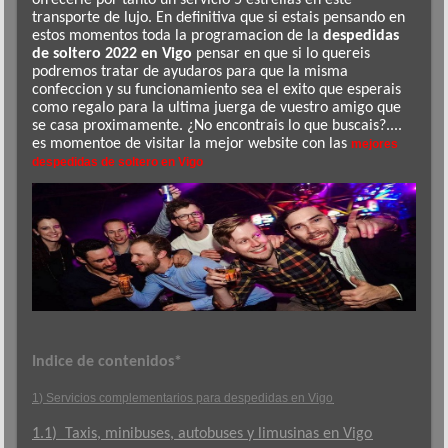
ofrecerle por tanto un servicio 5 estrellas en este
transporte de lujo. En definitiva que si estais pensando en
estos momentos toda la programacion de la
despedidas
de soltero 2022 en Vigo
pensar en que si lo quereis
podremos tratar de ayudaros para que la misma
confeccion y su funcionamiento sea el exito que esperais
como regalo para la ultima juerga de vuestro amigo que
se casa proximamente. ¿No encontrais lo que buscais?....
es momentoe de visitar la mejor website con las
mejores
despedidas de soltero en Vigo
Indice de contenidos*
1) Servicios complementarios para despedidas en Vigo
1.1) Taxis, minibuses, autobuses y limusinas en Vigo