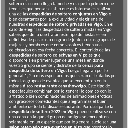
soltero es cuando llega la noche y es que lo primero que
teneis es que pensar es si lo que os interesa es realizar
una de las
despedidas de soltero conjuntas en Vigo
o
bien decantaros por la exclusividad y elegir una de
nuestras
despedidas de soltero privadas en Vigo
. En el
caso de elegir las despedidas de soltero mixtas en Vigo
sabeis que de lo que tratan este tipo de fiestas es en
definitiva de pasaroslo en grande junto a otros grupos de
mujeres y hombres que como vosotros tienen una
celebracion en esa fecha concreta. El contenido de las
despedidas de soltero colectivas en Vigo
es que
dispondreis en primer lugar de una mesa en donde
vuestro grupo se siente y disfrute de la
cenas para
despedida de soltero en Vigo
. Luego llegaran por lo
general 1, 2 o mas espectaculos que seran disfrutados por
todos los grupos de eventos que se encuentren en la
misma
disco-restaurante cenashowvigo
. Este tipo de
espectaculos combinan por lo general lo comico con lo
artistico o bien combinaciones de animaciones eroticas
con graciosos comediantes que alegran mas el buen
ambiente de toda la disco-restaurante. Por otra parte la
despedida de soltero 2022 en Vigo
puede realizarse con
una cena en la que el grupo de amigos se encuentren
solamente en un espacio que por lo general suele ser una
salon reservado para eventos en Vigo
que nosotros lo