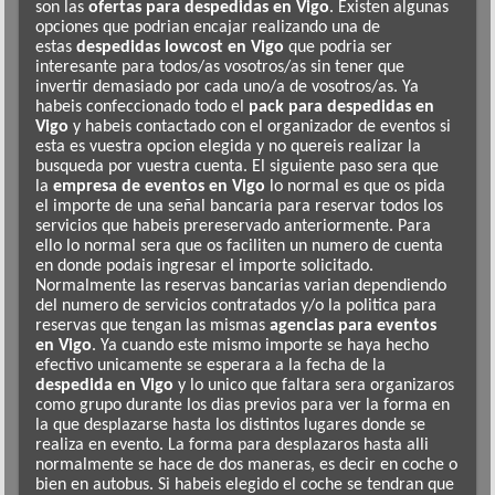
son las
ofertas para despedidas en Vigo
. Existen algunas
opciones que podrian encajar realizando una de
estas
despedidas lowcost en Vigo
que podria ser
interesante para todos/as vosotros/as sin tener que
invertir demasiado por cada uno/a de vosotros/as. Ya
habeis confeccionado todo el
pack para despedidas en
Vigo
y habeis contactado con el organizador de eventos si
esta es vuestra opcion elegida y no quereis realizar la
busqueda por vuestra cuenta. El siguiente paso sera que
la
empresa de eventos en Vigo
lo normal es que os pida
el importe de una señal bancaria para reservar todos los
servicios que habeis prereservado anteriormente. Para
ello lo normal sera que os faciliten un numero de cuenta
en donde podais ingresar el importe solicitado.
Normalmente las reservas bancarias varian dependiendo
del numero de servicios contratados y/o la politica para
reservas que tengan las mismas
agencias para eventos
en Vigo
. Ya cuando este mismo importe se haya hecho
efectivo unicamente se esperara a la fecha de la
despedida en Vigo
y lo unico que faltara sera organizaros
como grupo durante los dias previos para ver la forma en
la que desplazarse hasta los distintos lugares donde se
realiza en evento. La forma para desplazaros hasta alli
normalmente se hace de dos maneras, es decir en coche o
bien en autobus. Si habeis elegido el coche se tendran que